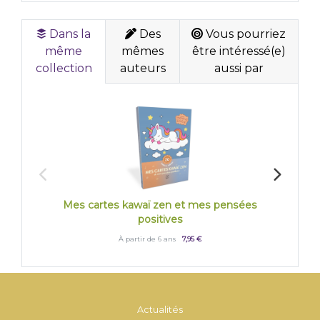
Dans la
Des
Vous pourriez
même
mêmes
être intéressé(e)
collection
auteurs
aussi par
Mes cartes kawaï zen et mes pensées
La na
positives
À partir de 6 ans
7,95 €
Actualités