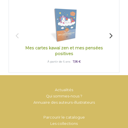
Mes cartes kawaï zen et mes pensées
Marqu
positives
À partir de 6 ans
7,95 €
Actualités
Qui sommes-nous ?
Annuaire des auteurs-illustrateurs
Parcourir le catalogue
Les collections