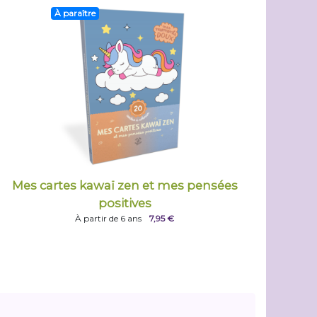
À paraître
Mes cartes kawaï zen et mes pensées
positives
À partir de 6 ans
7,95 €