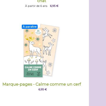
chat
À partir de 6 ans
6,95 €
À paraître
Marque-pages - Calme comme un cerf
6,95 €