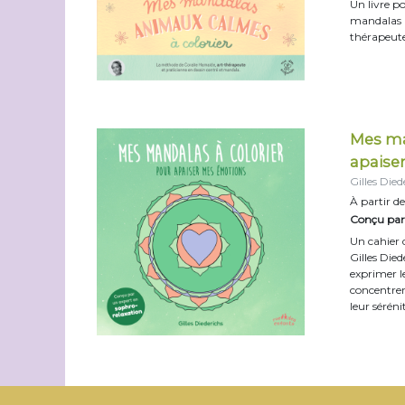
Un livre p
mandalas 
thérapeute
Mes ma
apaise
Gilles Died
À partir de
Conçu par 
Un cahier 
Gilles Died
exprimer l
concentrer,
leur séréni