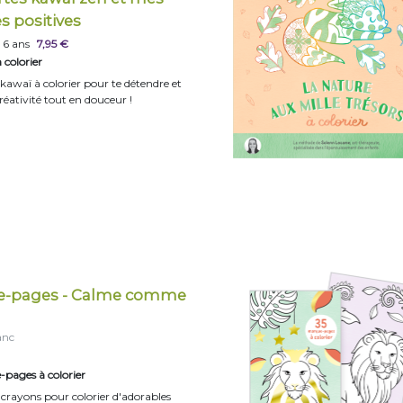
s positives
 6 ans
7,95 €
 colorier
 kawaï à colorier pour te détendre et
créativité tout en douceur !
e-pages - Calme comme
anc
pages à colorier
 crayons pour colorier d'adorables