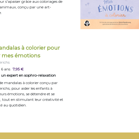
our s'apaiser grâce aux coloriages de
animaux, conçu par une art-
.
ndalas à colorier pour
r mes émotions
erichs
 6 ans
7,95 €
un expert en sophro-relaxation
de mandalas à colorier conçu par
erichs, pour aider les enfants à
eurs émotions, se détendre et se
 tout en stimulant leur créativité et
té au quotidien.