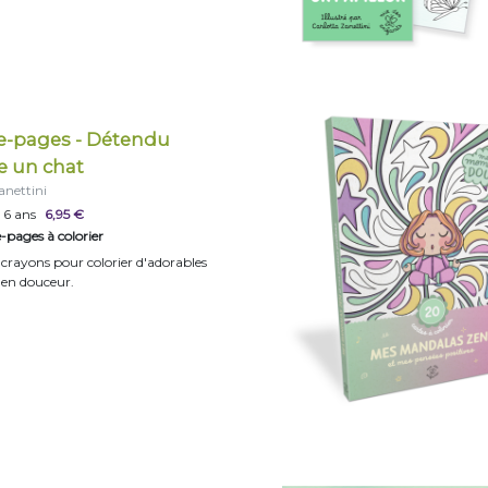
-pages - Détendu
 un chat
anettini
 6 ans
6,95 €
pages à colorier
 crayons pour colorier d'adorables
 en douceur.