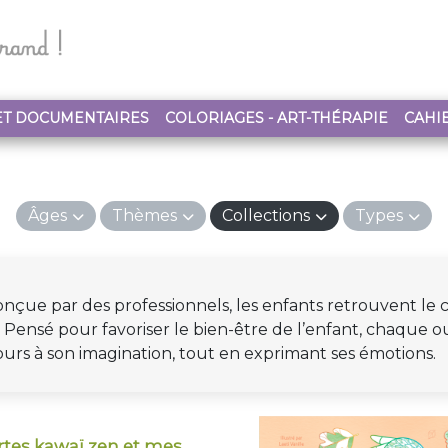
ET DOCUMENTAIRES
COLORIAGES - ART-THÉRAPIE
CAHIE
Âges
Thèmes
Collections
Types
çue par des professionnels, les enfants retrouvent le cal
 Pensé pour favoriser le bien-être de l’enfant, chaque o
cours à son imagination, tout en exprimant ses émotions.
rtes kawaï zen et mes