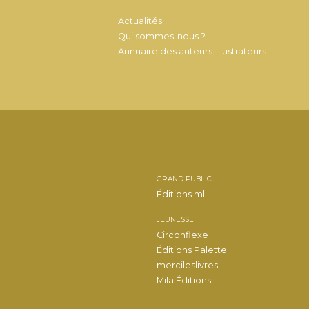
Actualités
Qui sommes-nous ?
Annuaire des auteurs-illustrateurs
GRAND PUBLIC
Éditions mll
JEUNESSE
Circonflexe
Éditions Palette
mercileslivres
Mila Éditions