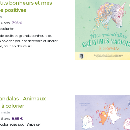
tits bonheurs et mes
s positives
le
 6 ans
7,95 €
 colorier
 de petits et grands bonheurs du
 colorier pour te détendre et libérer
té, tout en douceur !
ndalas - Animaux
à colorier
amaide
 6 ans
8,95 €
 coloriages pour s'apaiser