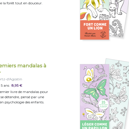
 la forêt tout en douceur.
emiers mandalas à
r
rtz-d'Agostin
 5 ans
8,95 €
emier livre de mandalas pour
t se détendre, pensé par une
 en psychologie des enfants.