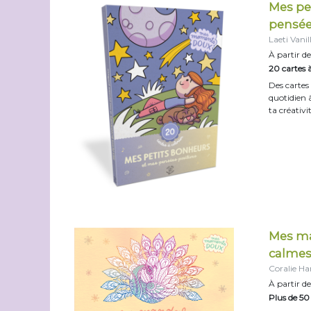
Mes pe
pensée
Laeti Vanil
À partir de
20 cartes à
Des cartes
quotidien à
ta créativi
Mes ma
calmes 
Coralie H
À partir de
Plus de 50