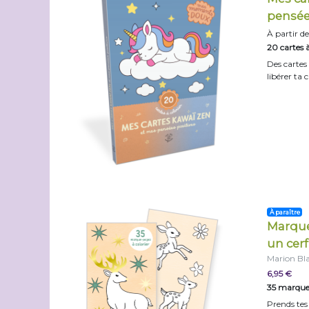
pensée
À partir de
20 cartes à
Des cartes
libérer ta 
À paraître
Marqu
un cerf
Marion Bl
6,95 €
35 marque-
Prends tes