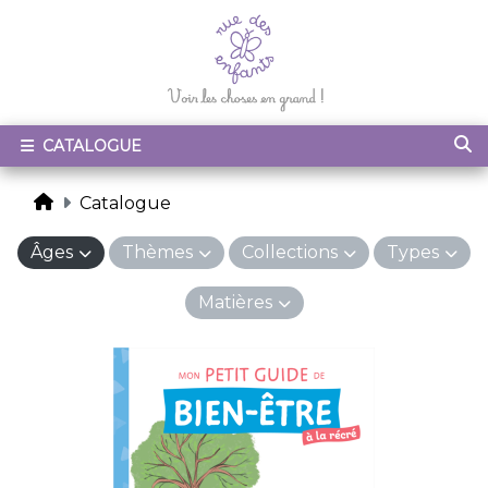
CATALOGUE
Catalogue
Âges
Thèmes
Collections
Types
Matières