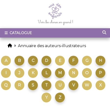
CATALOGUE
Annuaire des auteurs-illustrateurs
A
B
C
D
E
F
G
H
I
J
K
L
M
N
O
P
Q
R
S
T
U
V
W
X
Y
Z