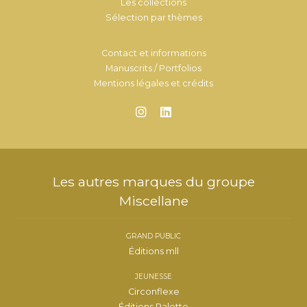
Les collections
Sélection par thèmes
Contact et informations
Manuscrits / Portfolios
Mentions légales et crédits
Les autres marques du groupe
Miscellane
GRAND PUBLIC
Éditions mll
JEUNESSE
Circonflexe
Éditions Palette