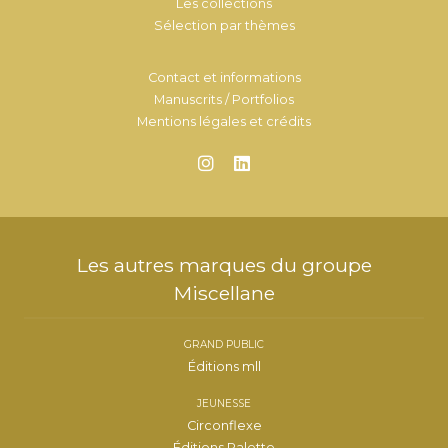
Les collections
Sélection par thèmes
Contact et informations
Manuscrits / Portfolios
Mentions légales et crédits
Les autres marques du groupe
Miscellane
GRAND PUBLIC
Éditions mll
JEUNESSE
Circonflexe
Éditions Palette